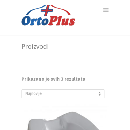
Proizvodi
Sortirano
Prikazano je svih 3 rezultata
po
Najnovije
najnovijem