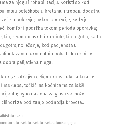
ama za njegu i rehabilitaciju. Koristi se kod
oji imaju poteškoće u kretanju i trebaju dodatnu
ežećem položaju; nakon operacije, kada je
eći komfor i podrška tokom perioda oporavka;
ških, reumatoloških i kardioloških tegoba, kada
 dugotrajno ležanje; kod pacijenata u
alim fazama terminalnih bolesti, kako bi se
a dobra palijativna njega.
kteriše izdržljiva čelična konstrukcija koja se
 i rasklapa; točkići sa kočnicama za lakši
acijenta; ugao naslona za glavu se može
 cilindri za podizanje podnožja kreveta..
alidski kreveti
romotorni krevet
,
krevet
,
krevet za kucnu njegu