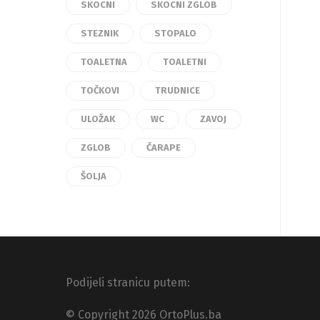
SKOCNI
SKOCNI ZGLOB
STEZNIK
STOPALO
TOALETNA
TOALETNI
TOČKOVI
TRUDNICE
ULOŽAK
WC
ZAVOJ
ZGLOB
ČARAPE
ŠOLJA
Podijeli stranicu putem:
© Copyright 2026 OrtoPlus.ba