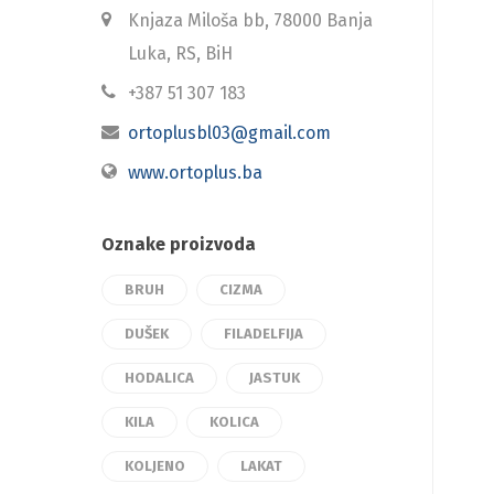
Knjaza Miloša bb, 78000 Banja
Luka, RS, BiH
+387 51 307 183
ortoplusbl03@gmail.com
www.ortoplus.ba
Oznake proizvoda
BRUH
CIZMA
DUŠEK
FILADELFIJA
HODALICA
JASTUK
KILA
KOLICA
KOLJENO
LAKAT