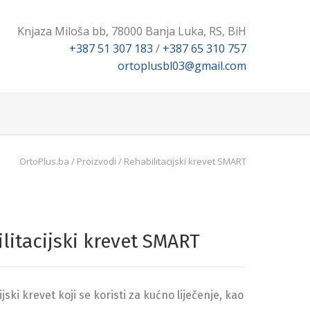
Knjaza Miloša bb, 78000 Banja Luka, RS, BiH
+387 51 307 183
/
+387 65 310 757
ortoplusbl03@gmail.com
OrtoPlus.ba
/
Proizvodi
/
Rehabilitacijski krevet SMART
litacijski krevet SMART
jski krevet koji se koristi za kućno liječenje, kao