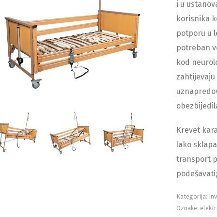
i u ustanov
korisnika k
potporu u l
potreban v
kod neurolo
zahtijevaju
uznapredov
obezbijedil
Krevet kara
lako sklapa
transport p
podešavati;
Kategorija:
Inv
Oznake:
elekt